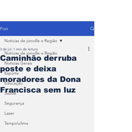
Post
Notícias de joinville e Região
3 de jul.
1 min de leitura
Notícias de joinville e Região
Caminhão derruba
Notícias Gerais
poste e deixa
Esporte
moradores da Dona
Educação
Francisca sem luz
Saúde
Segurança
Lazer
Tempo\clima