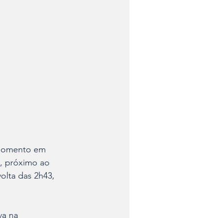
 momento em 
, próximo ao 
olta das 2h43, 
va na 