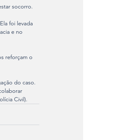
star socorro.
la foi levada 
acia e no 
os reforçam o 
gação do caso. 
olaborar 
ícia Civil).