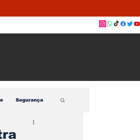
as de
le e
o
e
Segurança
tra