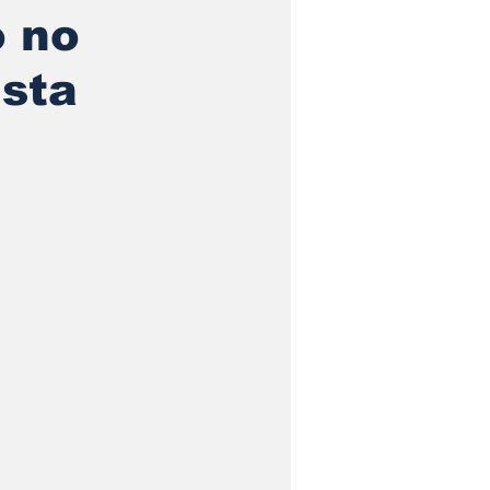
o no
ista