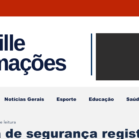
lle
Notíci
rmações
Joinvil
Regiã
Notícias Gerais
Esporte
Educação
Saúd
e leitura
 de segurança regis