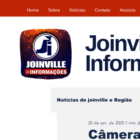
Home
Sobre
Notícias
Contato
Anúncio
Joinvi
Info
Notícias de joinville e Região
20 de set. de 2025
1 min d
Lazer
Tempo\clima
Câmera