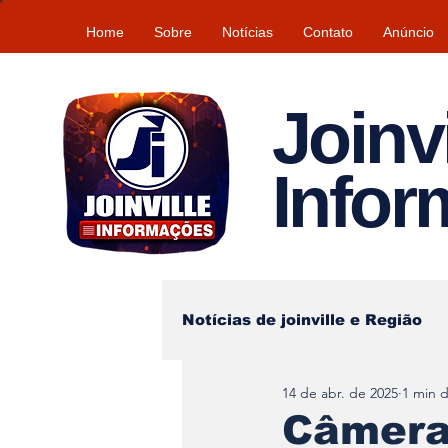
Home
Sobre
Notícias
Contato
Anúncio
Joinvi
Info
Notícias de joinville e Região
14 de abr. de 2025
1 min d
Lazer
Tempo\clima
Câmera