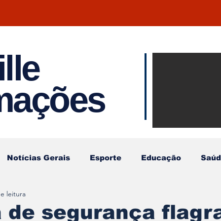
lle
Notíci
rmações
Joinvil
Regiã
Notícias Gerais
Esporte
Educação
Saúd
e leitura
 de segurança flagr