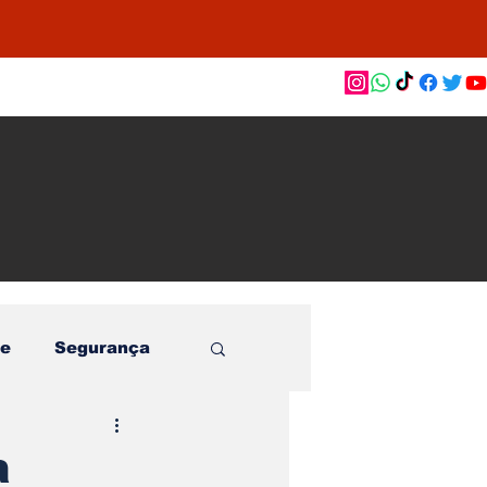
as de
le e
o
e
Segurança
a