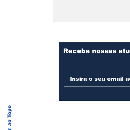
Receba nossas atu
Detrans instala novo
semáforo na rua Santa
Catarina, na zona Sul de
Joinville
Voltar ao Topo