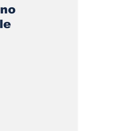
 no
le