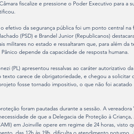
Câmara fiscalize e pressione o Poder Executivo para a su
ificou.
efetivo da segurança pública foi um ponto central na f
achado (PSD) e Brandel Junior (Republicanos) destacar
is militares no estado e ressaltaram que, para além da t
o Pânico depende da capacidade de resposta humana.
nezi (PL) apresentou ressalvas ao caráter autorizativo da
texto carece de obrigatoriedade, e chegou a solicitar 
rojeto fosse tornado impositivo, o que não foi acatado 
roteção foram pautadas durante a sessão. A vereadora 
 necessidade de que a Delegacia de Proteção à Criança,
MI) em Joinville opere em regime de 24 horas, visto qu
ento, das 12h às 19h, dificulta o atendimento noturno. 