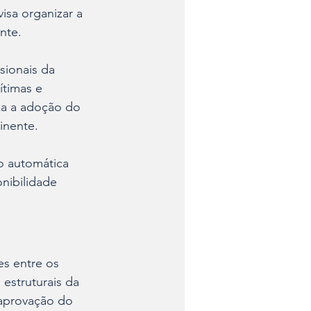
visa organizar a 
nte.
ionais da 
ítimas e 
za a adoção do 
inente.
o automática 
nibilidade 
es entre os 
estruturais da 
 aprovação do 