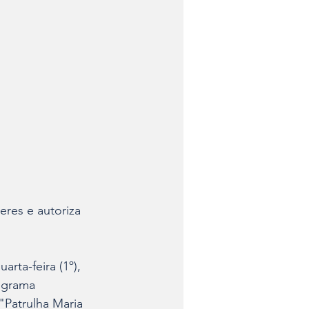
res e autoriza 
rta-feira (1º), 
rograma 
Patrulha Maria 