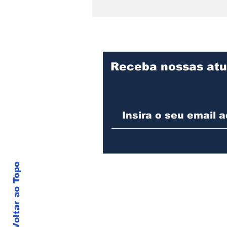
Receba nossas atu
Praça Cidade das Águas
divulga programação de
agosto com oficina para
pais e filhos, evento pet
e feijoada beneficente
Voltar ao Topo