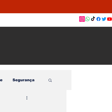
as de
le e
o
e
Segurança