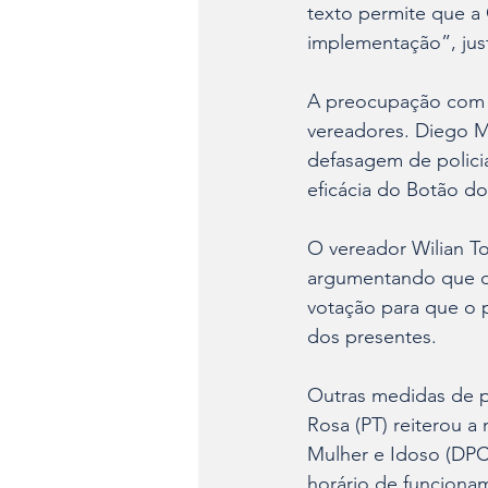
texto permite que a 
implementação”, just
A preocupação com o 
vereadores. Diego M
defasagem de policia
eficácia do Botão d
O vereador Wilian To
argumentando que o 
votação para que o p
dos presentes.
Outras medidas de p
Rosa (PT) reiterou a
Mulher e Idoso (DPCA
horário de funcionam