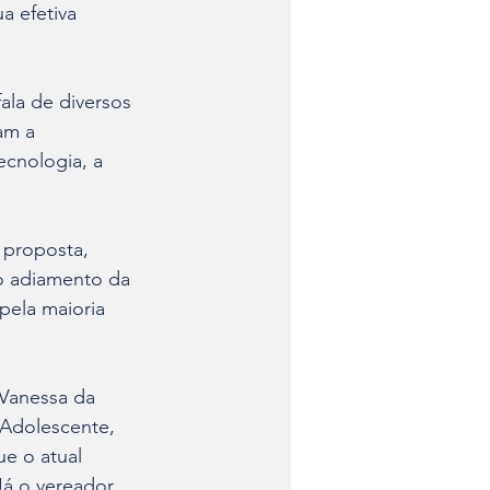
a efetiva 
ala de diversos 
am a 
ecnologia, a 
 proposta, 
o adiamento da 
pela maioria 
Vanessa da 
 Adolescente, 
e o atual 
Já o vereador 