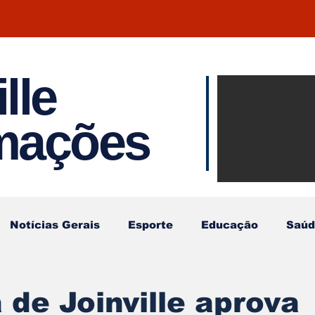
lle
Notíci
rmações
Joinvil
Regiã
Notícias Gerais
Esporte
Educação
Saúd
de Joinville aprova