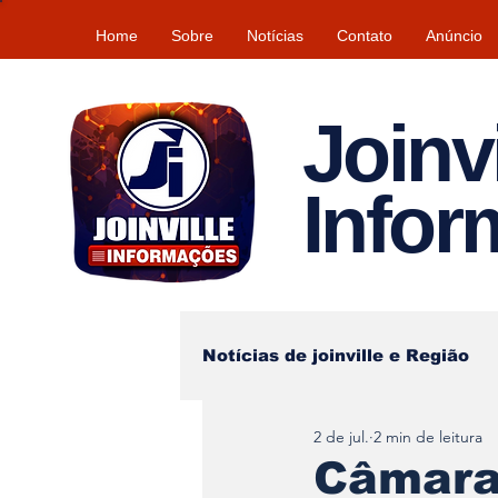
Home
Sobre
Notícias
Contato
Anúncio
Joinvi
Info
Notícias de joinville e Região
2 de jul.
2 min de leitura
Lazer
Tempo\clima
Câmara 