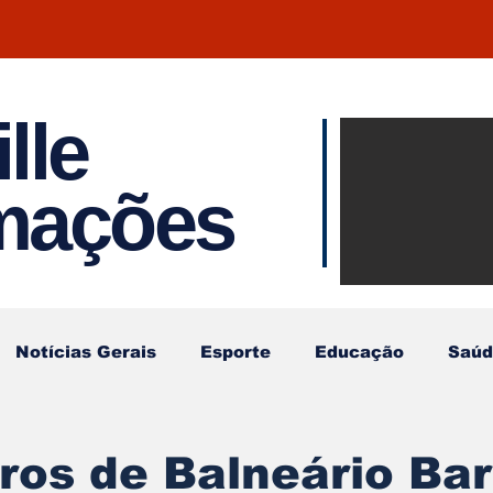
lle
Notíci
rmações
Joinvil
Regiã
Notícias Gerais
Esporte
Educação
Saúd
os de Balneário Bar