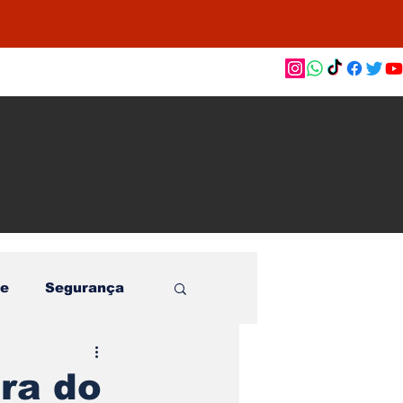
as de
le e
o
e
Segurança
ra do