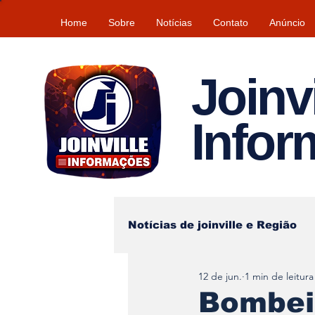
Home
Sobre
Notícias
Contato
Anúncio
Joinvi
Info
Notícias de joinville e Região
12 de jun.
1 min de leitura
Lazer
Tempo\clima
Bombeir