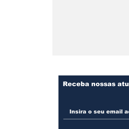
Receba nossas atu
Polícia prende suspeito
de cometer vários
furtos contra o
comércio em São