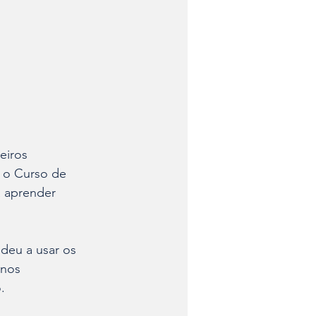
eiros 
o o Curso de 
a aprender 
deu a usar os 
unos 
.