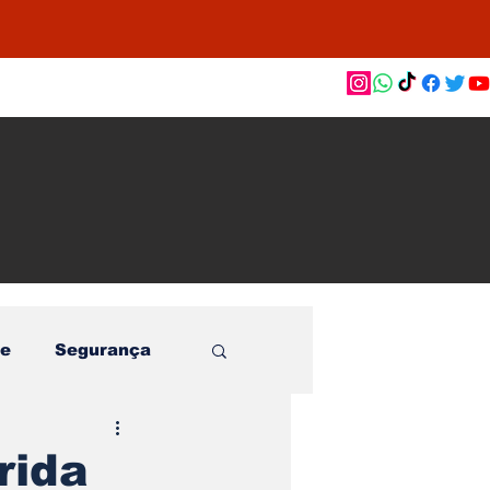
as de
le e
o
e
Segurança
rida