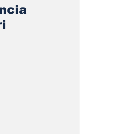
ncia
i