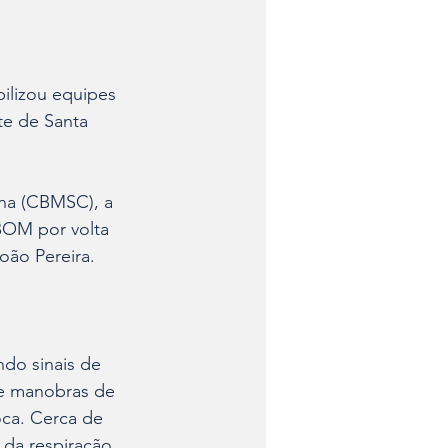
lizou equipes 
te de Santa 
na (CBMSC), a 
BOM por volta 
oão Pereira. 
ndo sinais de 
te manobras de 
ca. Cerca de 
 da respiração 