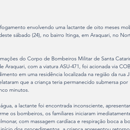
fogamento envolvendo uma lactante de oito meses mobi
deste sábado (24), no bairro Itinga, em Araquari, no Nor
mações do Corpo de Bombeiros Militar de Santa Catari
 Araquari, com a viatura ASU-471, foi acionada via CO
imento em uma residência localizada na região da rua J
 relataram que a criança teria permanecido submersa por 
nco minutos.
 água, a lactante foi encontrada inconsciente, apresenta
orme os bombeiros, os familiares iniciaram imediatamen
lmonar, com massagem cardíaca e respiração boca a bo
início dos procedimentos, a criança apresentou retorno