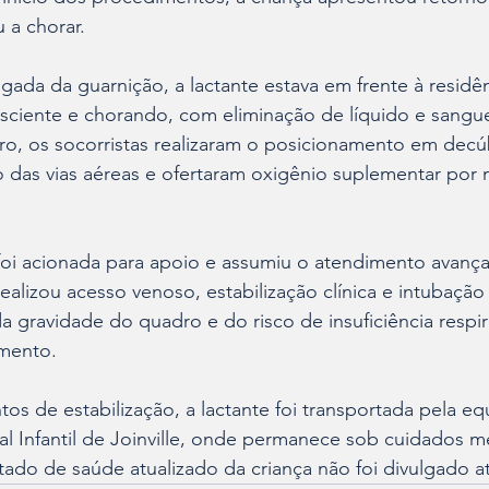
 a chorar.
da da guarnição, a lactante estava em frente à residên
nsciente e chorando, com eliminação de líquido e sangu
ro, os socorristas realizaram o posicionamento em decúbi
o das vias aéreas e ofertaram oxigênio suplementar por 
foi acionada para apoio e assumiu o atendimento avança
alizou acesso venoso, estabilização clínica e intubação
a gravidade do quadro e do risco de insuficiência respir
mento.
s de estabilização, a lactante foi transportada pela eq
al Infantil de Joinville, onde permanece sob cuidados m
tado de saúde atualizado da criança não foi divulgado 