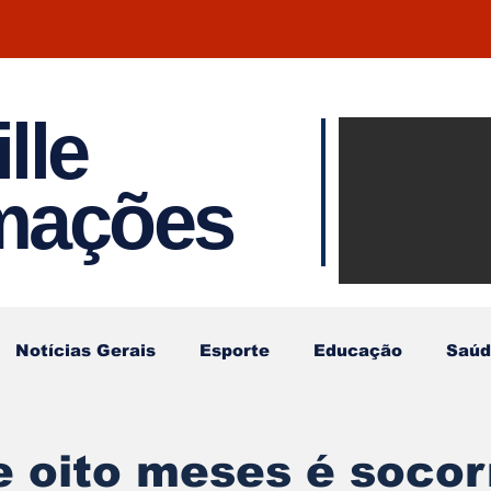
lle
Notíci
rmações
Joinvil
Regiã
Notícias Gerais
Esporte
Educação
Saúd
 oito meses é socor