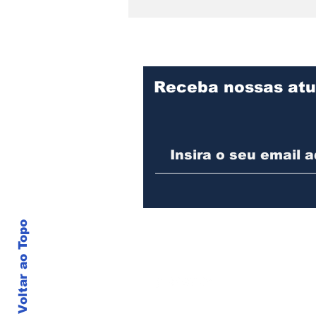
Receba nossas atu
Praça Cidade das Águas
divulga programação de
agosto com oficina para
pais e filhos, evento pet
e feijoada beneficente
Voltar ao Topo