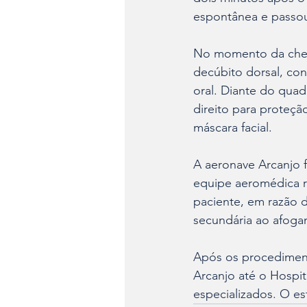
espontânea e passou
No momento da chega
decúbito dorsal, co
oral. Diante do quad
direito para proteçã
máscara facial.
A aeronave Arcanjo 
equipe aeromédica re
paciente, em razão d
secundária ao afoga
Após os procedimento
Arcanjo até o Hospit
especializados. O es