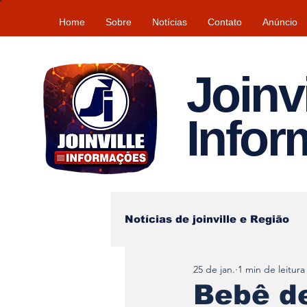
Home
Sobre
Notícias
Contato
Anúncio
Joinvi
Info
Notícias de joinville e Região
25 de jan.
1 min de leitura
Lazer
Tempo\clima
Bebê de