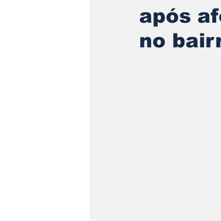
após a
no bair