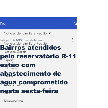
Post
Notícias de joinville e Região
6 de jun. de 2025
1 min de leitura
Notícias de joinville e Região
Bairros atendidos
Notícias Gerais
pelo reservatório R-11
Esporte
estão com
Educação
abastecimento de
Saúde
água comprometido
Segurança
nesta sexta-feira
Lazer
Tempo\clima