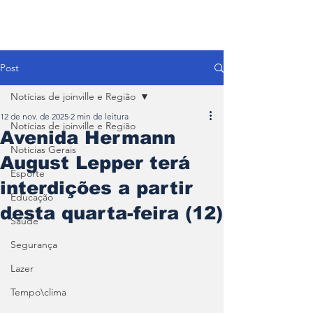
Post
Notícias de joinville e Região
12 de nov. de 2025
2 min de leitura
Notícias de joinville e Região
Avenida Hermann
Notícias Gerais
August Lepper terá
Esporte
interdições a partir
Educação
desta quarta-feira (12)
Saúde
Segurança
Lazer
Tempo\clima