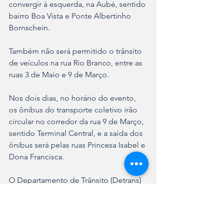
convergir à esquerda, na Aubé, sentido 
bairro Boa Vista e Ponte Albertinho 
Bornschein.
Também não será permitido o trânsito 
de veículos na rua Rio Branco, entre as 
ruas 3 de Maio e 9 de Março.
Nos dois dias, no horário do evento, 
os ônibus do transporte coletivo irão 
circular no corredor da rua 9 de Março, 
sentido Terminal Central, e a saída dos 
ônibus será pelas ruas Princesa Isabel e 
Dona Francisca.
O Departamento de Trânsito (Detrans) 
aconselha que os motoristas utilizem 
as ruas São Paulo e João Colin para os 
deslocamentos sentido Sul/Norte e as 