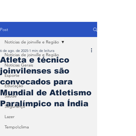
Post
Notícias de joinville e Região
6 de ago. de 2025
1 min de leitura
Notícias de joinville e Região
Atleta e técnico
Notícias Gerais
joinvilenses são
Esporte
convocados para
Educação
Mundial de Atletismo
Saúde
Paralímpico na Índia
Segurança
Lazer
Tempo\clima