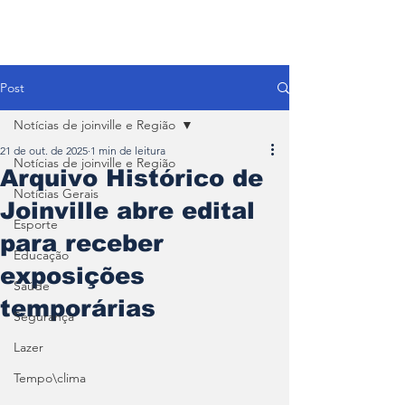
Post
Notícias de joinville e Região
21 de out. de 2025
1 min de leitura
Notícias de joinville e Região
Arquivo Histórico de
Notícias Gerais
Joinville abre edital
Esporte
para receber
Educação
exposições
Saúde
temporárias
Segurança
Lazer
Tempo\clima