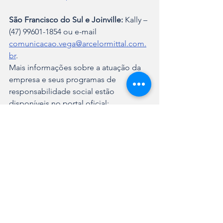
São Francisco do Sul e Joinville:
 Kally – 
(47) 99601-1854 ou e-mail 
comunicacao.vega@arcelormittal.com.
br
.
Mais informações sobre a atuação da 
empresa e seus programas de 
responsabilidade social estão 
disponíveis no portal oficial: 
https://brasil.arcelormittal.com
.
Sobre a ArcelorMittal em Santa Catarina
A companhia, líder mundial na 
produção de aço, mantém forte 
presença industrial no estado. Em São 
Bento do Sul, a unidade conta com 55 
anos de trajetória na transformação de 
aço para os setores automotivo, 
industrial e de construção civil. Já a 