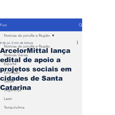
Post
Notícias de joinville e Região
8 de jul.
2 min de leitura
Notícias de joinville e Região
ArcelorMittal lança
Notícias Gerais
edital de apoio a
Esporte
projetos sociais em
Educação
cidades de Santa
Saúde
Catarina
Segurança
Lazer
Tempo\clima