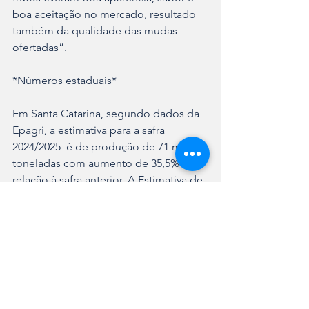
boa aceitação no mercado, resultado 
também da qualidade das mudas 
ofertadas”. 
*Números estaduais*
Em Santa Catarina, segundo dados da 
Epagri, a estimativa para a safra 
2024/2025  é de produção de 71 mil 
toneladas com aumento de 35,5% em 
relação à safra anterior. A Estimativa de 
Valor Bruto da Produção (VBP) gerado 
é de R$113,7 milhões, e a 
produtividade média estadual de 
34.800 kg por hectare.