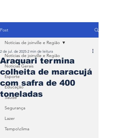
Post
Notícias de joinville e Região
2 de jul. de 2025
2 min de leitura
Notícias de joinville e Região
Araquari termina
Notícias Gerais
colheita de maracujá
Esporte
com safra de 400
Educação
toneladas
Saúde
Segurança
Lazer
Tempo\clima