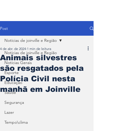
Post
Notícias de joinville e Região
4 de abr. de 2024
1 min de leitura
Notícias de joinville e Região
Animais silvestres
Notícias Gerais
são resgatados pela
Esporte
Polícia Civil nesta
Educação
manhã em Joinville
Saúde
Segurança
Lazer
Tempo\clima