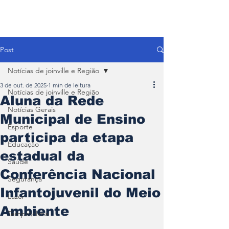
Post
Notícias de joinville e Região
3 de out. de 2025
1 min de leitura
Notícias de joinville e Região
Aluna da Rede
Notícias Gerais
Municipal de Ensino
Esporte
participa da etapa
Educação
estadual da
Saúde
Conferência Nacional
Segurança
Infantojuvenil do Meio
Lazer
Ambiente
Tempo\clima