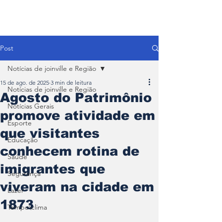
Post
Notícias de joinville e Região
15 de ago. de 2025
3 min de leitura
Notícias de joinville e Região
Agosto do Patrimônio
Notícias Gerais
promove atividade em
Esporte
que visitantes
Educação
conhecem rotina de
Saúde
imigrantes que
Segurança
viveram na cidade em
Lazer
1873
Tempo\clima