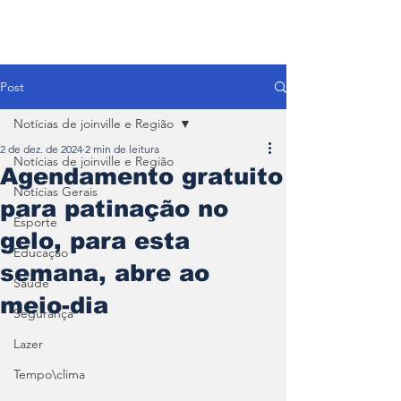
Post
Notícias de joinville e Região
2 de dez. de 2024
2 min de leitura
Notícias de joinville e Região
Agendamento gratuito
Notícias Gerais
para patinação no
Esporte
gelo, para esta
Educação
semana, abre ao
Saúde
meio-dia
Segurança
Lazer
Tempo\clima