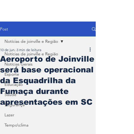
Post
Notícias de joinville e Região
10 de jun.
3 min de leitura
Notícias de joinville e Região
Aeroporto de Joinville
Notícias Gerais
será base operacional
Esporte
da Esquadrilha da
Educação
Fumaça durante
Saúde
apresentações em SC
Segurança
Lazer
Tempo\clima