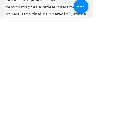
demonstrações e reflete diretamente 
no resultado final da operação”, afirma.
Sobre o Aeroporto de Joinville:
Serve o norte catarinense com voos 
regulares para destinos nacionais, 
sendo fundamental para o setor 
industrial da região. Está sob 
administração da Motiva desde março 
de 2022.
Sobre a Motiva: 
Maior empresa de infraestrutura de 
mobilidade do Brasil, a Motiva atua nas 
plataformas de Rodovias, Trilhos e 
Aeroportos. São 39 ativos, em 13 
estados brasileiros e mais de 16 mil 
colaboradores. A Companhia é 