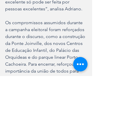
excelente só pode ser feita por 
pessoas excelentes”, analisa Adriano.
Os compromissos assumidos durante 
a campanha eleitoral foram reforçados 
durante o discurso, como a construção 
da Ponte Joinville, dos novos Centros 
de Educação Infantil, do Palácio das 
Orquídeas e do parque linear Porto 
Cachoeira. Para encerrar, reforçou a 
importância da união de todos para 
uma cidade ainda melhor.
“Que possamos fortalecer a nossa 
sociedade para que as futuras 
gerações encontrem espaço suficiente 
para que consigam prosperar também. 
Acredito em uma Joinville sendo 
referência mundial e acredito no meu 