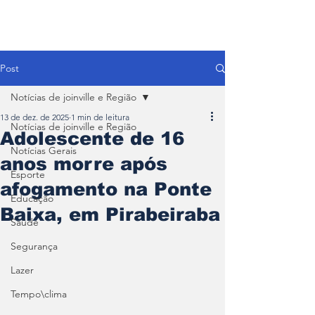
Post
Notícias de joinville e Região
13 de dez. de 2025
1 min de leitura
Notícias de joinville e Região
Adolescente de 16
Notícias Gerais
anos morre após
Esporte
afogamento na Ponte
Educação
Baixa, em Pirabeiraba
Saúde
Segurança
Lazer
Tempo\clima