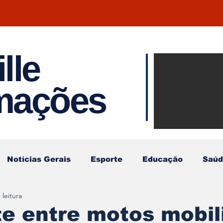
lle
Notíci
rmações
Joinvil
Regiã
Notícias Gerais
Esporte
Educação
Saúd
 leitura
e entre motos mobil