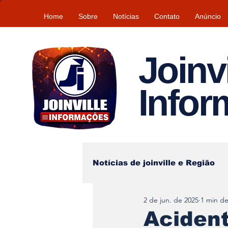
Home
Sobre
Notícias
Contato
Anúncio
Joinvi
Info
Notícias de joinville e Região
2 de jun. de 2025
1 min de
Lazer
Tempo\clima
Acident