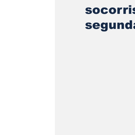
socorri
segunda