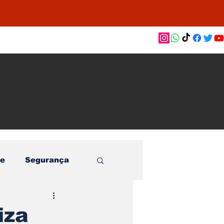
as de
le e
o
e
Segurança
iza