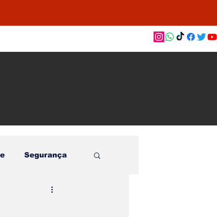
as de
le e
o
e
Segurança