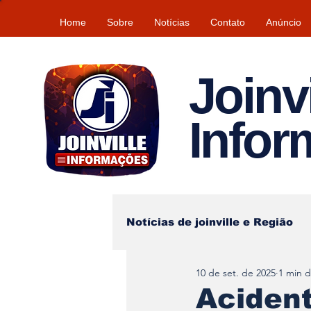
Home
Sobre
Notícias
Contato
Anúncio
Joinvi
Info
Notícias de joinville e Região
10 de set. de 2025
1 min d
Lazer
Tempo\clima
Aciden