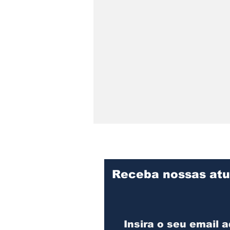
Receba nossas atu
Colisão entre dois
caminhões resulta em