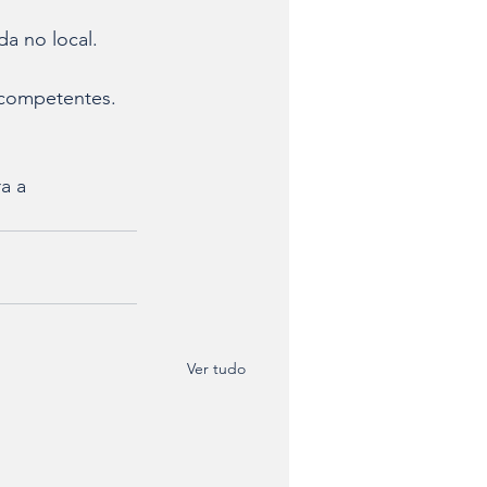
da no local.
 competentes. 
a a 
Ver tudo