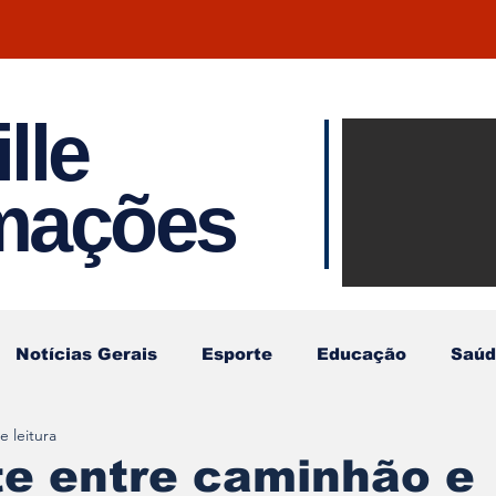
lle
Notíci
rmações
Joinvil
Regiã
Notícias Gerais
Esporte
Educação
Saúd
e leitura
te entre caminhão e