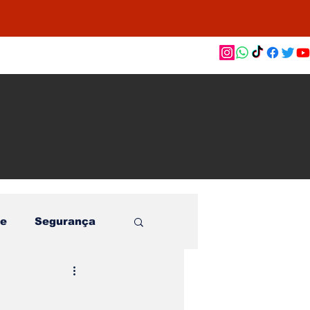
as de
le e
o
e
Segurança