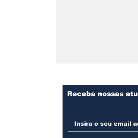
Receba nossas atu
Praça Cidade das Águas
divulga programação de
agosto com oficina para
pais e filhos, evento pet