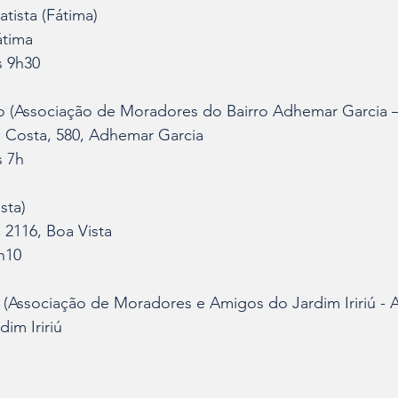
tista (Fátima)
átima
s 9h30
co (Associação de Moradores do Bairro Adhemar Garcia
 Costa, 580, Adhemar Garcia
s 7h
sta)
 2116, Boa Vista
0h10
Associação de Moradores e Amigos do Jardim Iririú - 
im Iririú