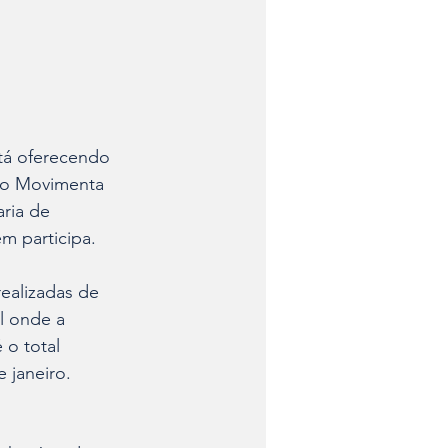
stá oferecendo 
É o Movimenta 
ria de 
m participa.
ealizadas de 
l onde a 
 o total 
 janeiro.