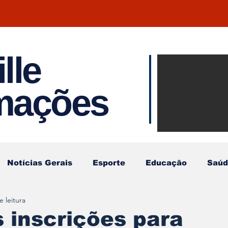
lle
Notíci
rmações
Joinvil
Regiã
Notícias Gerais
Esporte
Educação
Saúd
e leitura
 inscrições para