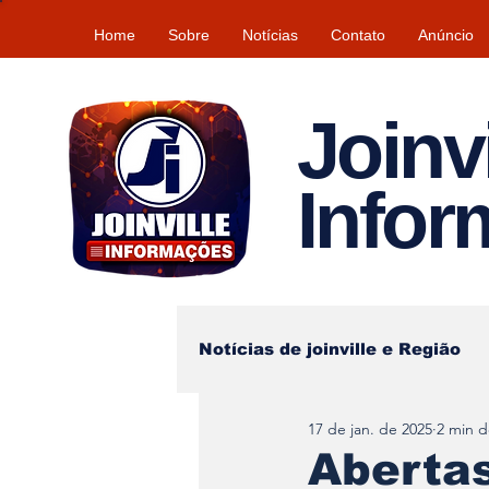
Home
Sobre
Notícias
Contato
Anúncio
Joinvi
Info
Notícias de joinville e Região
17 de jan. de 2025
2 min d
Lazer
Tempo\clima
Abertas