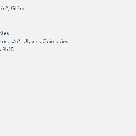
/nº, Glória
rães
tos, s/nº, Ulysses Guimarães
s 8h15