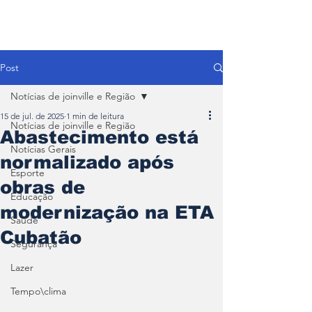
Post
Notícias de joinville e Região
15 de jul. de 2025
1 min de leitura
Notícias de joinville e Região
Abastecimento está
Notícias Gerais
normalizado após
Esporte
obras de
Educação
modernização na ETA
Saúde
Cubatão
Segurança
Lazer
Tempo\clima