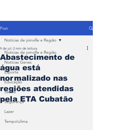
Post
Notícias de joinville e Região
9 de jul.
2 min de leitura
Notícias de joinville e Região
Abastecimento de
Notícias Gerais
água está
Esporte
normalizado nas
Educação
regiões atendidas
Saúde
pela ETA Cubatão
Segurança
Lazer
Tempo\clima