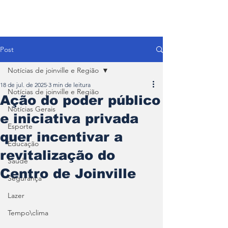
Post
Notícias de joinville e Região
18 de jul. de 2025
3 min de leitura
Notícias de joinville e Região
Ação do poder público
Notícias Gerais
e iniciativa privada
Esporte
quer incentivar a
Educação
revitalização do
Saúde
Centro de Joinville
Segurança
Lazer
Tempo\clima