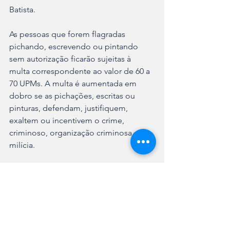
Batista.
As pessoas que forem flagradas 
pichando, escrevendo ou pintando 
sem autorização ficarão sujeitas à 
multa correspondente ao valor de 60 a 
70 UPMs. A multa é aumentada em 
dobro se as pichações, escritas ou 
pinturas, defendam, justifiquem, 
exaltem ou incentivem o crime, 
criminoso, organização criminosa ou 
milícia.
“Se você observar alguém pichando, 
ligue para o 190 para a Polícia Militar 
imediatamente ou 153 para a Guarda 
Municipal. Eles vão agir imediatamente 
para pegar essa pessoa em flagrante e 