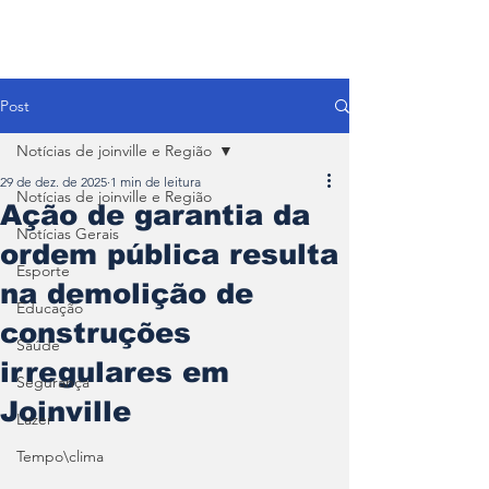
Post
Notícias de joinville e Região
29 de dez. de 2025
1 min de leitura
Notícias de joinville e Região
Ação de garantia da
Notícias Gerais
ordem pública resulta
Esporte
na demolição de
Educação
construções
Saúde
irregulares em
Segurança
Joinville
Lazer
Tempo\clima