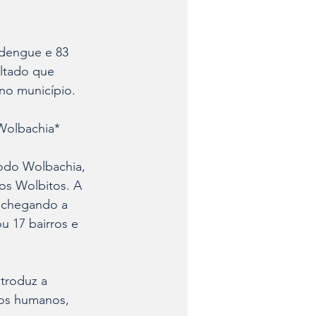
 dengue e 83 
ltado que 
no município.
Wolbachia*
odo Wolbachia, 
os Wolbitos. A 
, chegando a 
 17 bairros e 
troduz a 
aos humanos, 