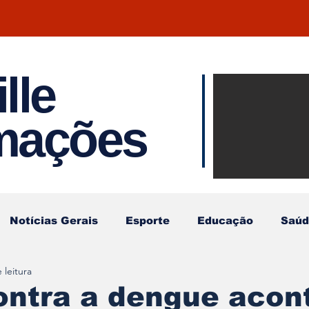
lle
Notíci
rmações
Joinvil
Regiã
Notícias Gerais
Esporte
Educação
Saúd
 leitura
ontra a dengue acon