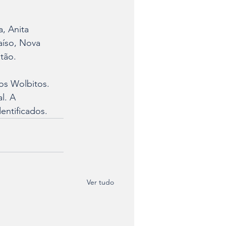
, Anita 
aíso, Nova 
atão.
os Wolbitos. 
l. A 
entificados.
Ver tudo