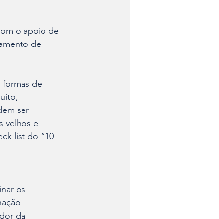
 com o apoio de 
rtamento de 
s formas de 
ito, 
dem ser 
s velhos e 
ck list do “10 
nar os 
nação 
dor da 