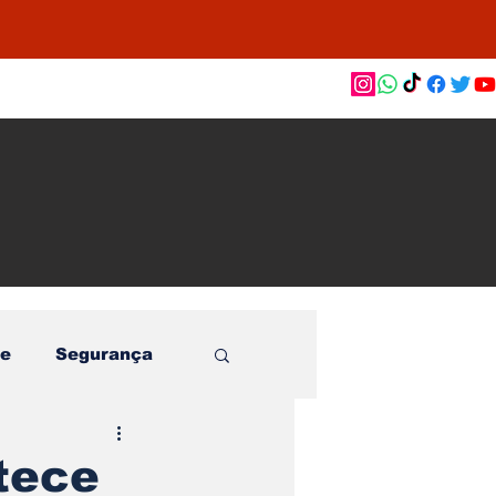
as de
le e
o
e
Segurança
tece