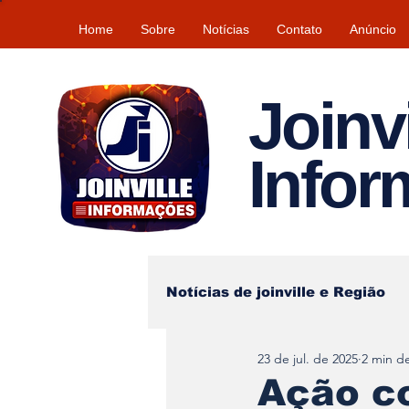
Home
Sobre
Notícias
Contato
Anúncio
Joinvi
Info
Notícias de joinville e Região
23 de jul. de 2025
2 min de
Lazer
Tempo\clima
Ação c