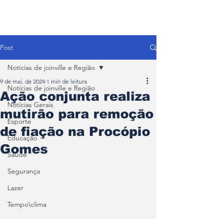
Post
Notícias de joinville e Região
9 de mai. de 2024
1 min de leitura
Notícias de joinville e Região
Ação conjunta realiza
Notícias Gerais
mutirão para remoção
Esporte
de fiação na Procópio
Educação
Gomes
Saúde
Segurança
Lazer
Tempo\clima