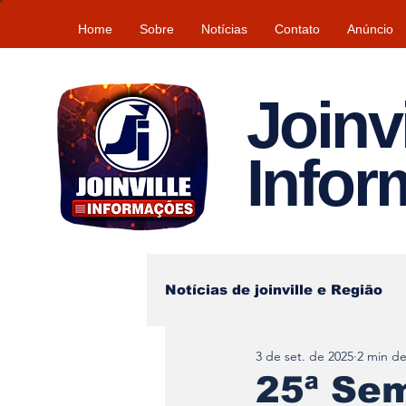
Home
Sobre
Notícias
Contato
Anúncio
Joinvi
Info
Notícias de joinville e Região
3 de set. de 2025
2 min de
Lazer
Tempo\clima
25ª Sem