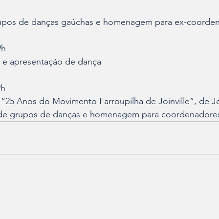
h
upos de danças gaúchas e homenagem para ex-coorde
9h
o e apresentação de dança
9h
 “25 Anos do Movimento Farroupilha de Joinville“, de J
 de grupos de danças e homenagem para coordenadore