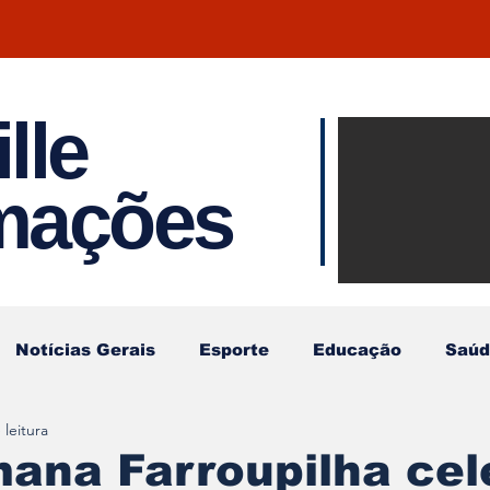
lle
Notíci
rmações
Joinvil
Regiã
Notícias Gerais
Esporte
Educação
Saúd
 leitura
ana Farroupilha cel