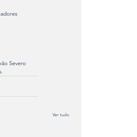
nadores
oão Severo 
s.
Ver tudo