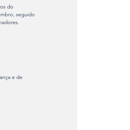
os do 
tembro, seguido 
nadores.
ança e de 