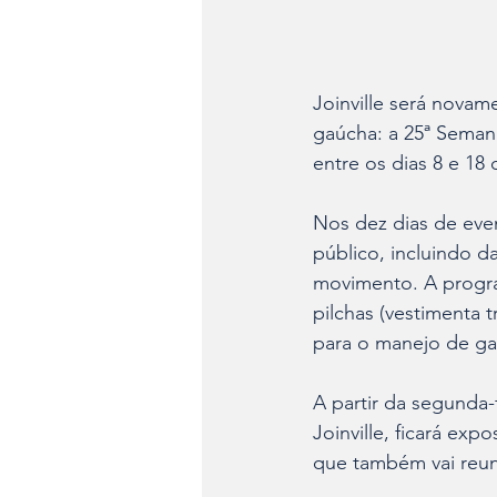
Joinville será nova
gaúcha: a 25ª Semana
entre os dias 8 e 18
Nos dez dias de even
público, incluindo 
movimento. A progra
pilchas (vestimenta 
para o manejo de gad
A partir da segunda-
Joinville, ficará ex
que também vai reun