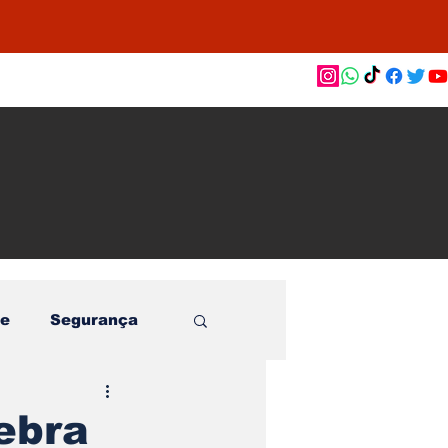
as de
le e
o
e
Segurança
ebra