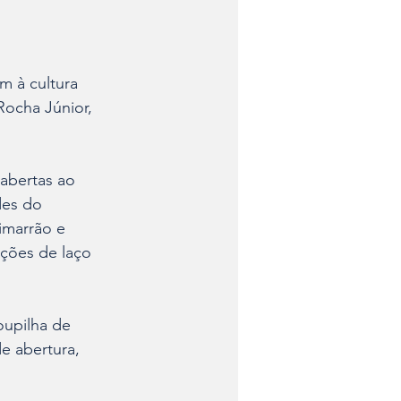
 à cultura 
Rocha Júnior, 
 abertas ao 
des do 
imarrão e 
ações de laço 
oupilha de 
e abertura, 