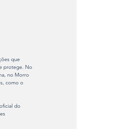
ções que 
e protege. No 
ha, no Morro 
s, como o 
ficial do 
es 