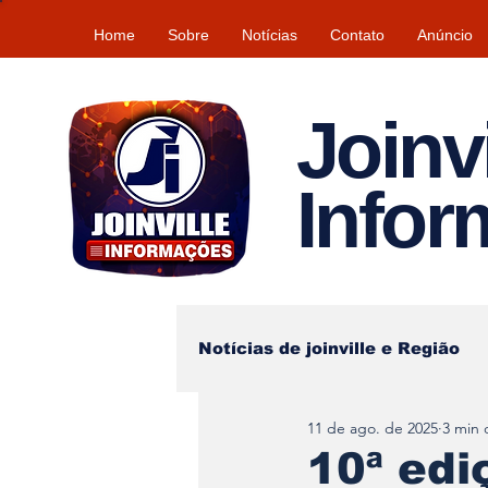
Home
Sobre
Notícias
Contato
Anúncio
Joinvi
Info
Notícias de joinville e Região
11 de ago. de 2025
3 min 
Lazer
Tempo\clima
10ª edi