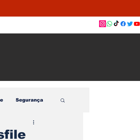
as de
le e
o
e
Segurança
file