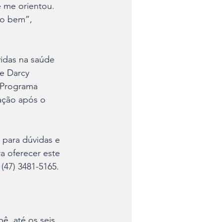
 me orientou. 
to bem”, 
idas na saúde 
e Darcy 
 Programa 
ação após o 
para dúvidas e 
a oferecer este 
 (47) 3481-5165.
ê, até os seis 