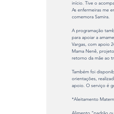
início. Tive o acom
As enfermeiras me e
comemora Samira.
A programação també
para apoiar a amam
Vargas, com apoio 2
Mama Nenê, projeto
retorno da mãe ao t
Também foi disponib
orientações, realiza
apoio. O serviço é gr
*Aleitamento Mater
Alimento “padrão our