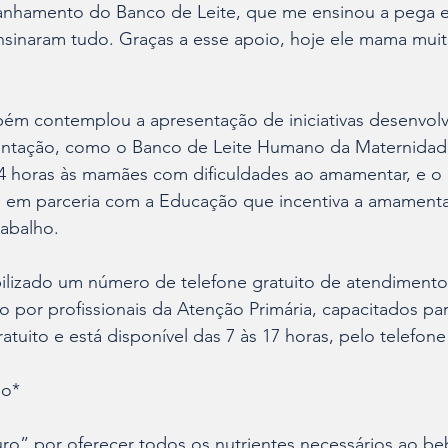
panhamento do Banco de Leite, que me ensinou a pega e
nsinaram tudo. Graças a esse apoio, hoje ele mama mui
m contemplou a apresentação de iniciativas desenvolv
entação, como o Banco de Leite Humano da Maternidad
4 horas às mamães com dificuldades ao amamentar, e o
 em parceria com a Educação que incentiva a amament
rabalho.
ilizado um número de telefone gratuito de atendimento 
do por profissionais da Atenção Primária, capacitados par
atuito e está disponível das 7 às 17 horas, pelo telefone
no*
o” por oferecer todos os nutrientes necessários ao beb