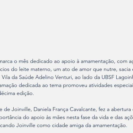
arca o mês dedicado ao apoio à amamentação, com a
ios do leite materno, um ato de amor que nutre, sacia 
a Vila da Saúde Adelino Venturi, ao lado da UBSF Lagoin
amação dedicada ao tema promoveu atividades especiai
décima edição.
 de Joinville, Daniela França Cavalcante, fez a abertura o
portância do apoio às mães nesta fase da vida e das açõ
acando Joinville como cidade amiga da amamentação.