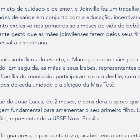
 ato de cuidado e de amor, e Joinville faz um trabalho
ades de saúde em conjunto com a educação, incentivand
to exclusivo nos primeiros seis meses de vida do bebê
tante gesto que as mães joinvilenses fazem pelos seus fil
ssalta a secretária.
s simbólicos do evento, o Mamaço reuniu mães para in
do. Em seguida, as mães e seus bebês, representantes 
Família do município, participaram de um desfile, com di
pes de cada unidade e a eleição da Miss Tetê.
ãe do João Lucas, de 2 meses, e considera o apoio que 
em fundamental para amamentar o seu primeiro filho. El
file, representando a UBSF Nova Brasília.
íngua presa, e por conta disso, acabei tendo uma certa