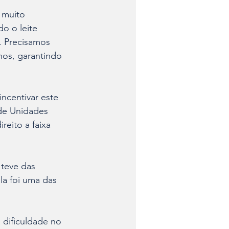
 muito 
o o leite 
. Precisamos 
hos, garantindo 
centivar este 
de Unidades 
reito a faixa 
teve das 
a foi uma das 
 dificuldade no 