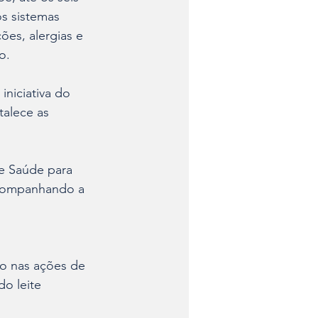
os sistemas 
es, alergias e 
o.
iniciativa do 
talece as 
e Saúde para 
acompanhando a 
 
io nas ações de 
o leite 