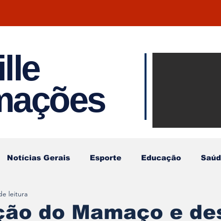
lle
Notíci
rmações
Joinvil
Regiã
Notícias Gerais
Esporte
Educação
Saúd
de leitura
ção do Mamaço e des