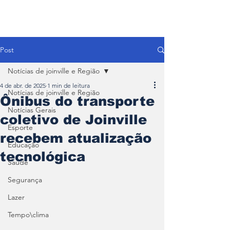
Post
Notícias de joinville e Região
4 de abr. de 2025
1 min de leitura
Notícias de joinville e Região
Ônibus do transporte
Notícias Gerais
coletivo de Joinville
Esporte
recebem atualização
Educação
tecnológica
Saúde
Segurança
Lazer
Tempo\clima