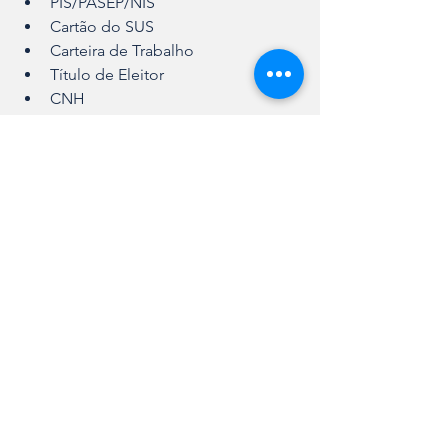
PIS/PASEP/NIS
Cartão do SUS
Carteira de Trabalho
Título de Eleitor
CNH
Certificado Militar
Tipo sanguíneo (com exame 
médico)
Laudos médicos (em caso de 
deficiência)
O Feirão do Emprego é uma 
oportunidade valiosa para quem busca 
recolocação no mercado de trabalho e 
acesso facilitado a serviços públicos. A 
iniciativa reforça o compromisso da 
Prefeitura de Araquari com o 
desenvolvimento social e o 
atendimento direto à comunidade
.