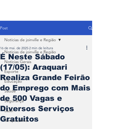
Post
Notícias de joinville e Região
16 de mai. de 2025
2 min de leitura
Notícias de joinville e Região
É Neste Sábado
Notícias Gerais
(17/05): Araquari
Esporte
Realiza Grande Feirão
Educação
do Emprego com Mais
Saúde
de 500 Vagas e
Segurança
Diversos Serviços
Lazer
Gratuitos
Tempo\clima