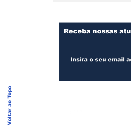
Receba nossas atu
Defesa Civil de Joinville
alerta para risco de
temporais com vento
forte entre quinta e
sexta-feira
Voltar ao Topo