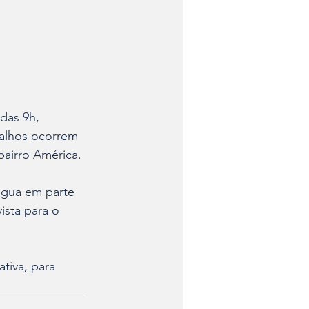
das 9h, 
alhos ocorrem 
airro América.
água em parte 
ista para o 
tiva, para 