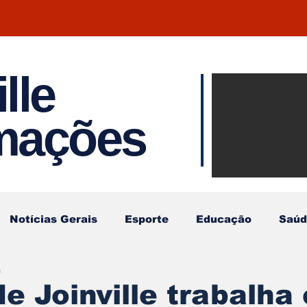
lle
Notíci
rmações
Joinvil
Regiã
Notícias Gerais
Esporte
Educação
Saúd
a
e Joinville trabalha