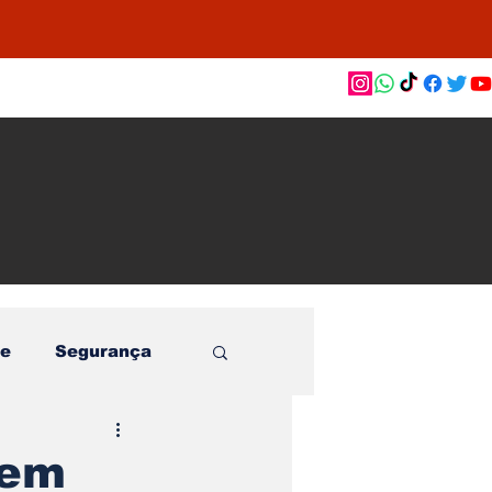
as de
le e
o
e
Segurança
 em