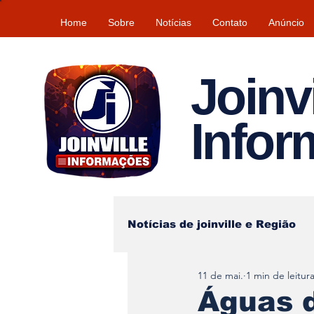
Home
Sobre
Notícias
Contato
Anúncio
Joinvi
Info
Notícias de joinville e Região
11 de mai.
1 min de leitur
Lazer
Tempo\clima
Águas d