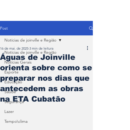
Post
Notícias de joinville e Região
16 de mai. de 2025
3 min de leitura
Notícias de joinville e Região
Águas de Joinville
Notícias Gerais
orienta sobre como se
Esporte
preparar nos dias que
Educação
antecedem as obras
Saúde
na ETA Cubatão
Segurança
Lazer
Tempo\clima