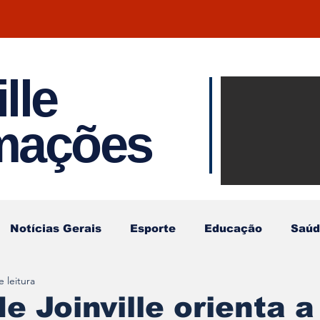
lle
Notíci
rmações
Joinvil
Regiã
Notícias Gerais
Esporte
Educação
Saúd
 leitura
e Joinville orienta a