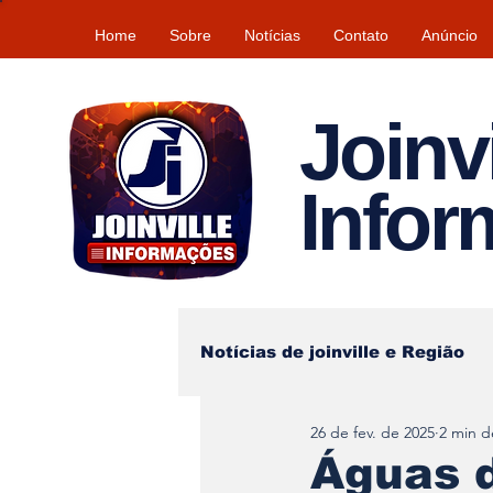
Home
Sobre
Notícias
Contato
Anúncio
Joinvi
Info
Notícias de joinville e Região
26 de fev. de 2025
2 min de
Lazer
Tempo\clima
Águas d