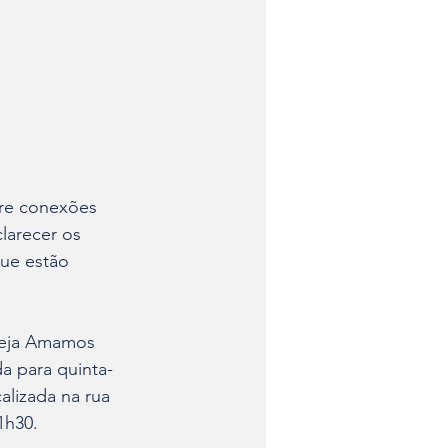
bre conexões 
larecer os 
ue estão 
greja Amamos 
da para quinta-
alizada na rua 
1h30.