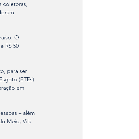
 coletoras, 
foram 
raíso. O 
e R$ 50 
o, para ser 
Esgoto (ETEs) 
peração em 
essoas – além 
o Meio, Vila 