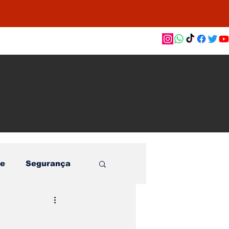
as de
le e
o
e
Segurança