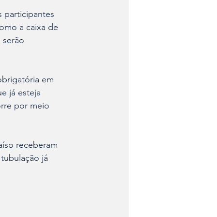
 participantes 
omo a caixa de 
 serão 
obrigatória em 
 já esteja 
orre por meio 
raíso receberam 
tubulação já 