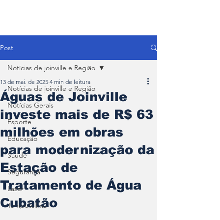
Post
Notícias de joinville e Região
13 de mai. de 2025
4 min de leitura
Notícias de joinville e Região
Águas de Joinville
Notícias Gerais
investe mais de R$ 63
Esporte
milhões em obras
Educação
para modernização da
Saúde
Estação de
Segurança
Tratamento de Água
Lazer
Cubatão
Tempo\clima