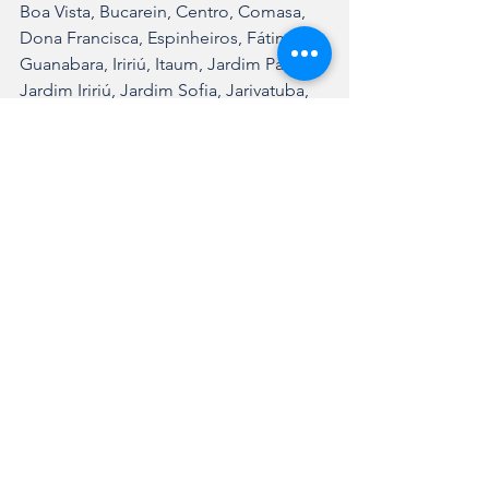
Boa Vista, Bucarein, Centro, Comasa, 
Dona Francisca, Espinheiros, Fátima, 
Guanabara, Iririú, Itaum, Jardim Paraíso, 
Jardim Iririú, Jardim Sofia, Jarivatuba, 
João Costa, Paranaguamirim, Parque 
Guarani, Pirabeiraba, Rio Bonito, Santo 
Antônio, Saguaçu, Ulysses Guimarães, 
Vila Cubatão e Zona Industrial Tupy. 
Também poderá ocorrer impacto no 
abastecimento em parte dos bairros 
Costa e Silva (norte da Benjamin 
Constant), Floresta (leste da Santa 
Catarina), Petrópolis (norte da rua dos 
Radialistas) e Zona Industrial Norte 
(leste da BR-101 e oeste da BR-101 ao 
norte da rua Bororós).
As regiões próximas ao Distrito de 