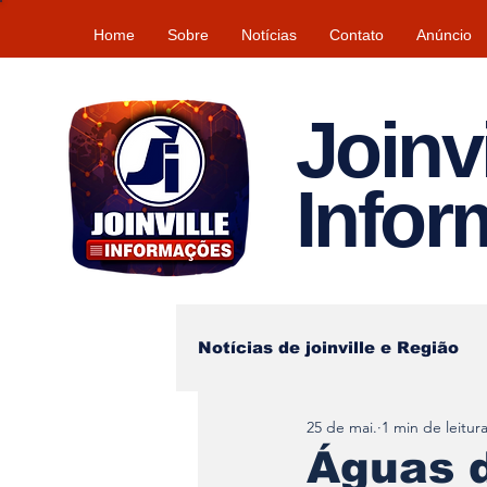
Home
Sobre
Notícias
Contato
Anúncio
Joinvi
Info
Notícias de joinville e Região
25 de mai.
1 min de leitur
Lazer
Tempo\clima
Águas d