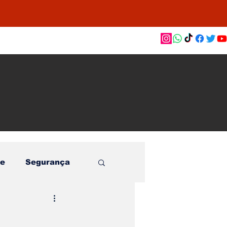
as de
le e
o
e
Segurança