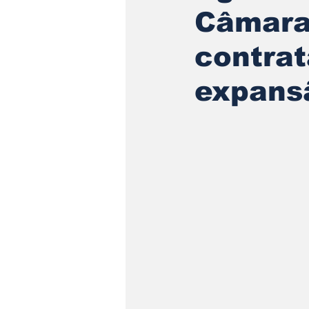
Câmara 
contra
expans