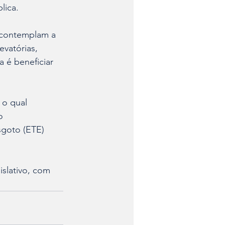
lica.
 contemplam a 
vatórias, 
 é beneficiar 
 o qual 
o 
sgoto (ETE) 
slativo, com 