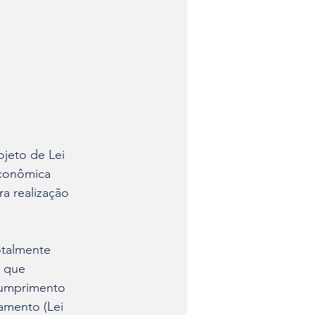
jeto de Lei 
Econômica 
a realização 
otalmente 
 que 
cumprimento 
amento (Lei 