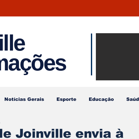
lle
Notíci
rmações
Joinvil
Regiã
Notícias Gerais
Esporte
Educação
Saúd
a
e Joinville envia à