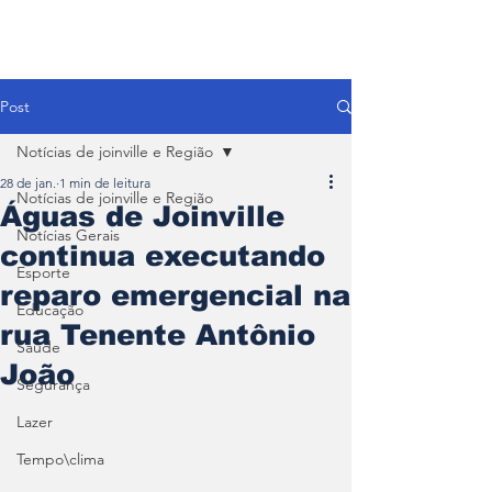
Post
Notícias de joinville e Região
28 de jan.
1 min de leitura
Notícias de joinville e Região
Águas de Joinville
Notícias Gerais
continua executando
Esporte
reparo emergencial na
Educação
rua Tenente Antônio
Saúde
João
Segurança
Lazer
Tempo\clima