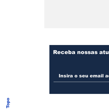
Receba nossas atu
Detrans instala novo
semáforo na rua Santa
Catarina, na zona Sul de
Joinville