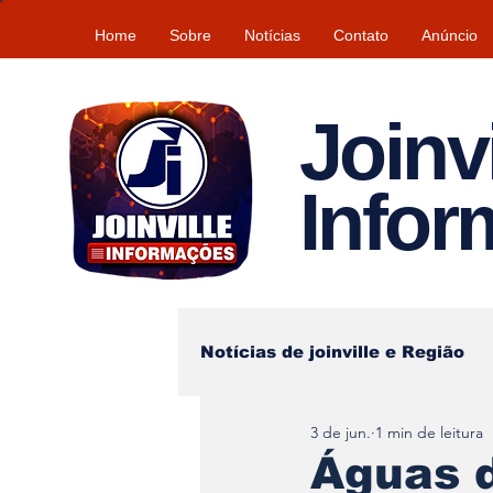
Home
Sobre
Notícias
Contato
Anúncio
Joinvi
Info
Notícias de joinville e Região
3 de jun.
1 min de leitura
Lazer
Tempo\clima
Águas d