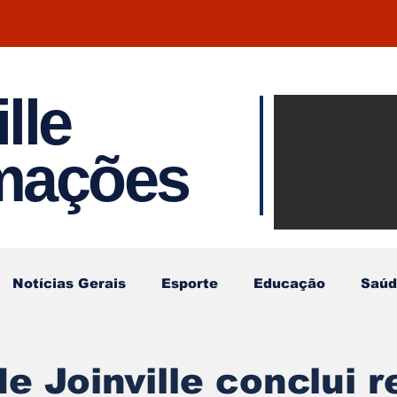
lle
Notíci
rmações
Joinvil
Regiã
Notícias Gerais
Esporte
Educação
Saúd
e Joinville conclui 