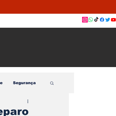
as de
le e
o
e
Segurança
reparo