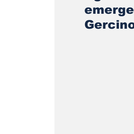
emerge
Gercin