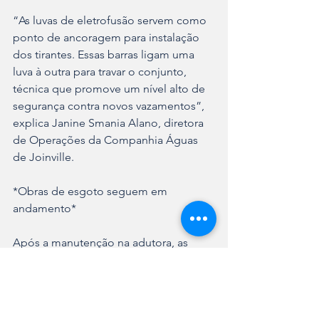
“As luvas de eletrofusão servem como 
ponto de ancoragem para instalação 
dos tirantes. Essas barras ligam uma 
luva à outra para travar o conjunto, 
técnica que promove um nível alto de 
segurança contra novos vazamentos”, 
explica Janine Smania Alano, diretora 
de Operações da Companhia Águas 
de Joinville.  
*Obras de esgoto seguem em 
andamento* 
Após a manutenção na adutora, as 
obras de esgoto continuam no local 
até este sábado (17/1), sem interferir no 
abastecimento da região. A previsão é 
que a via seja totalmente liberada na 