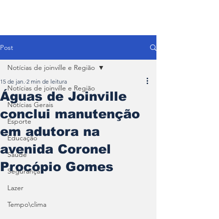
Post
Notícias de joinville e Região
15 de jan.
2 min de leitura
Notícias de joinville e Região
Águas de Joinville
Notícias Gerais
conclui manutenção
Esporte
em adutora na
Educação
avenida Coronel
Saúde
Procópio Gomes
Segurança
Lazer
Tempo\clima